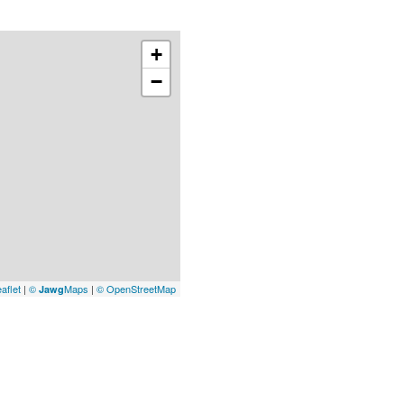
+
−
aflet
|
©
Maps
|
© OpenStreetMap
Jawg