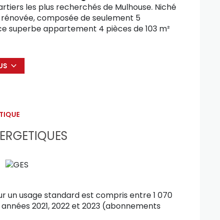
uartiers les plus recherchés de Mulhouse. Niché
t rénovée, composée de seulement 5
 ce superbe appartement 4 pièces de 103 m²
n de grande qualité.
ll avec placards. La pièce de vie de 33 m²,
oderne entièrement équipée et fonctionnelle.
US
3.33m² avec salle d'eau privative, et deux
 de bains équipée d'une baignoire, d'une
ute personne recherchant confort et espace.
TIQUE
ERGETIQUES
tement.
ebberg, à proximité immédiate des
ncipaux axes routiers.
r un usage standard est compris entre 1 070
e et des parties communes)
es années 2021, 2022 et 2023 (abonnements