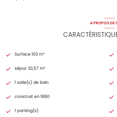
Honoraires locataire : 1 133 € (dont 309 € pour l'état d
Pour toute information ou organiser une visite :
Marion CLAUSS
06.10.49.63.40
A PROPOS DE C
mclauss@alturaimmobilier.fr
CARACTÉRISTIQUE
Surface 103 m²
séjour 32,57 m²
1 salle(s) de bain
construit en 1880
1 parking(s)