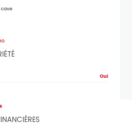
cave
RO
IÉTÉ
Oui
R
INANCIÈRES