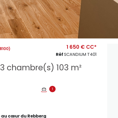
1 650 € CC*
8100)
Réf
SCANDIUM T401
Appartement 4 pièce(s) 3 chambre(s) 103 m²
1
e au cœur du Rebberg