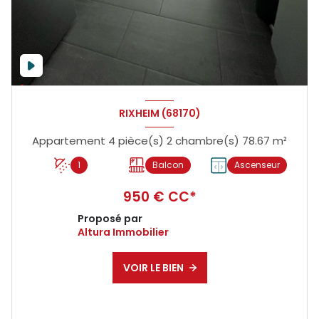
RIXHEIM (68170)
Appartement 4 pièce(s) 2 chambre(s) 78.67 m²
1
Balcon
Ascenseur
950 € CC*
Proposé par
Altura Immobilier
VOIR LE BIEN