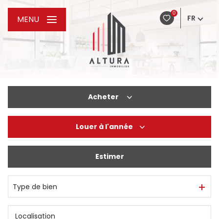
0
FR
MENU
Acheter
Louer
à l'année
De l'ancien
De l'immo pro
Estimer
à l'année
Type de bien