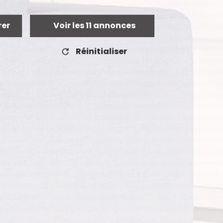
rer
Voir les
11
annonces
Réinitialiser