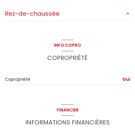
2ème étage
Rez-de-chaussée
2 étage(s)
salon/sejour
56.75 m²
cave
chambre
10.23 m²
INFO COPRO
chambre
10.96 m²
terrasse
COPROPRIÉTÉ
chambre
11.14 m²
interphone
salle de bain
7.12 m²
Copropriété
Oui
FINANCIER
INFORMATIONS FINANCIÈRES