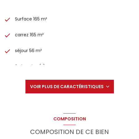
Surface 165 m²
carrez 165 m²
séjour 56 m²
3 chambre(s)
1 salle(s) de bain
VOIR PLUS DE CARACTÉRISTIQUES
cuisine américaine (équipée)
Chauffage individuel : chaudière (gaz)
COMPOSITION
1 parking(s)
COMPOSITION DE CE BIEN