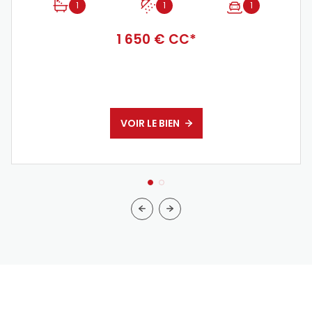
1
1
1
1 650 € CC*
VOIR LE BIEN