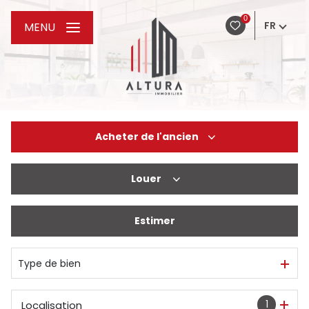
0
FR
MENU
Acheter
de l'ancien
Louer
De l'ancien
De l'immo pro
Estimer
à l'année
Type de bien
1
Localisation