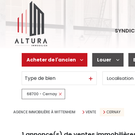
SYNDIC
Acheter
de l'ancien
Louer
Type de bien
Localisation
De l'ancien
à l'année
De l'immo pro
68700 - Cernay
AGENCE IMMOBILIÈRE À WITTENHEIM
VENTE
CERNAY
1
annonce(s) de ventes immobilière