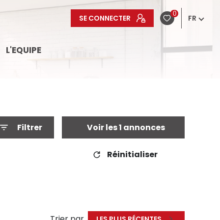
0
SE CONNECTER
FR
L'EQUIPE
Filtrer
Voir les
1
annonces
Réinitialiser
Trier par
LES PLUS RÉCENTES