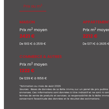
2
Prix au m
MAISON
APPARTEMEN
2
2
Prix m
moyen
Prix m
moye
2421 €
2212 €
De 1913 € à 2519 €
De 1371 € à 2635 
COMMERCE & AUTRES
2
Prix m
moyen
1322 €
De 1239 € à 1656 €
*Estimation au mois de Août 2026
Sources : Bases de données de La Boîte Immo, sur un panel de prix publics 
annonces. Ces informations sont données à titre indicatif et ne sont ni cont
fermes de vente de produits et services. La responsabilité de la Boîte Im
concernant l'exactitude des données et le résultat des estimations.