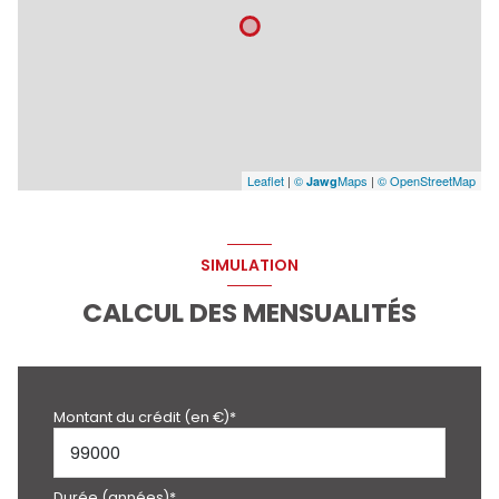
Leaflet
|
©
Maps
|
© OpenStreetMap
Jawg
SIMULATION
CALCUL DES MENSUALITÉS
Montant du crédit (en €)*
Durée (années)*