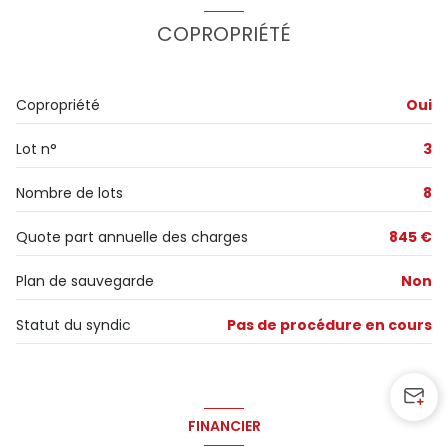
Chauffage individuel : radiateur (gaz)
COPROPRIÉTÉ
1 parking(s)
Copropriété
Oui
exposition Est-Ouest
Lot n°
3
1 niveau(x)
Nombre de lots
8
1er étage
Quote part annuelle des charges
845 €
Plan de sauvegarde
Non
3 étage(s)
Statut du syndic
Pas de procédure en cours
cave
balcon
FINANCIER
interphone