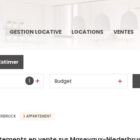
GESTION LOCATIVE
LOCATIONS
VENTES
Estimer
1
Budget
ERBRUCK
APPARTEMENT
rtements en vente sur Masevaux-Niederbru