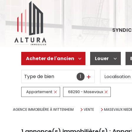
SYNDIC
Acheter
de l'ancien
Louer
Type de bien
1
Localisation
De l'ancien
à l'année
De l'immo pro
Appartement
68290 - Masevaux
AGENCE IMMOBILIÈRE À WITTENHEIM
VENTE
MASEVAUX NIED
1
annonce(s) immobilière(s) : Appa