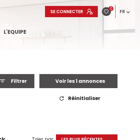
0
SE CONNECTER
FR
L'EQUIPE
Filtrer
Voir les
1
annonces
Réinitialiser
ck
Trier par
LES PLUS RÉCENTES