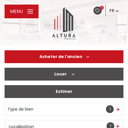
0
FR
MENU
Acheter
de l'ancien
Louer
De l'ancien
De l'immo pro
Estimer
à l'année
Type de bien
1
1
Localisation