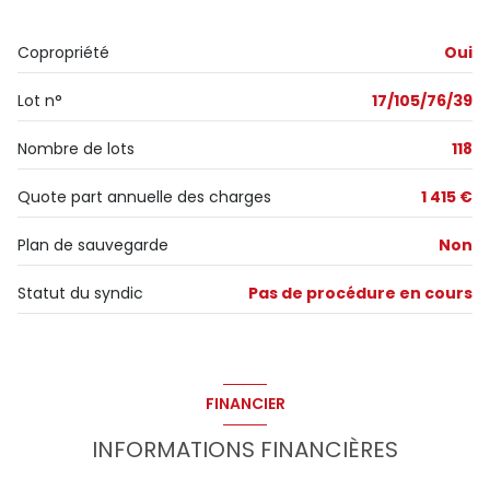
exposition Sud
Copropriété
Oui
1er étage
Lot n°
17/105/76/39
3 étage(s)
Nombre de lots
118
ascenseur
Quote part annuelle des charges
1 415 €
Plan de sauvegarde
Non
cave
Statut du syndic
Pas de procédure en cours
balcon
visiophone
FINANCIER
accès handicapé
INFORMATIONS FINANCIÈRES