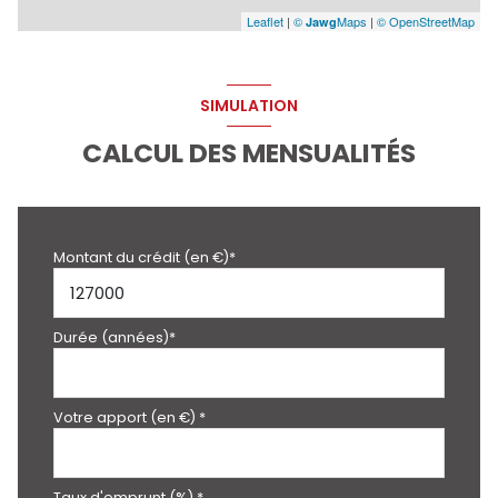
Leaflet
|
©
Maps
|
© OpenStreetMap
Jawg
SIMULATION
CALCUL DES MENSUALITÉS
Montant du crédit (en €)*
Durée (années)*
Votre apport (en €) *
Taux d'emprunt (%) *