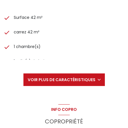
Surface 42 m²
carrez 42 m²
1 chambre(s)
1 salle(s) de bain
construit en 2021
VOIR PLUS DE CARACTÉRISTIQUES
cuisine américaine (équipée)
Chauffage individuel : chaudière (gaz)
INFO COPRO
1 parking(s)
COPROPRIÉTÉ